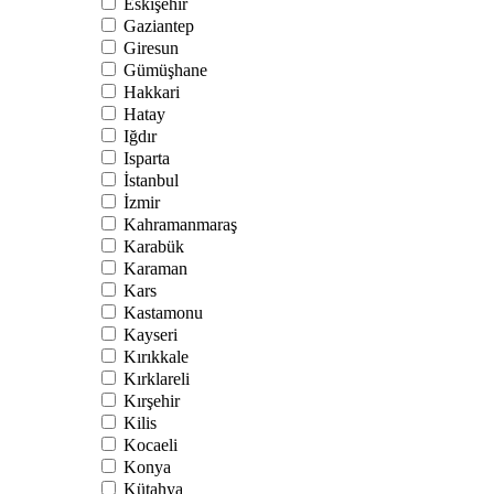
Eskişehir
Gaziantep
Giresun
Gümüşhane
Hakkari
Hatay
Iğdır
Isparta
İstanbul
İzmir
Kahramanmaraş
Karabük
Karaman
Kars
Kastamonu
Kayseri
Kırıkkale
Kırklareli
Kırşehir
Kilis
Kocaeli
Konya
Kütahya