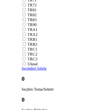
TR71
TR72
TR81
TR82
TR83
TR90
TRA1
TRA2
TRB1
TRB2
TRC1
TRC2
TRC3
Ulusal
Seçimleri Sıfırla
0
Seçilen Tema/Sektör
0