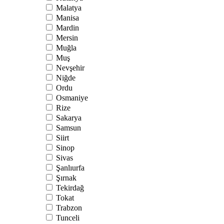
Malatya
Manisa
Mardin
Mersin
Muğla
Muş
Nevşehir
Niğde
Ordu
Osmaniye
Rize
Sakarya
Samsun
Siirt
Sinop
Sivas
Şanlıurfa
Şırnak
Tekirdağ
Tokat
Trabzon
Tunceli