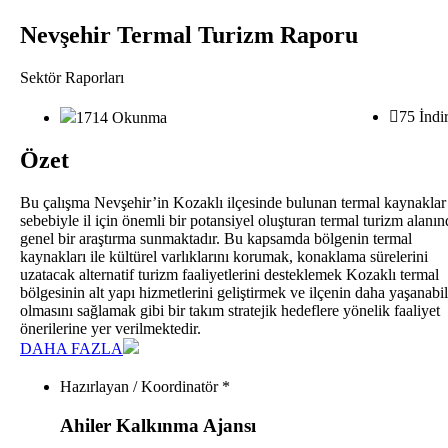
Nevşehir Termal Turizm Raporu
Sektör Raporları
75 İndi
1714 Okunma
Özet
Bu çalışma Nevşehir’in Kozaklı ilçesinde bulunan termal kaynaklar
sebebiyle il için önemli bir potansiyel oluşturan termal turizm alanın
genel bir araştırma sunmaktadır. Bu kapsamda bölgenin termal
kaynakları ile kültürel varlıklarını korumak, konaklama sürelerini
uzatacak alternatif turizm faaliyetlerini desteklemek Kozaklı termal
bölgesinin alt yapı hizmetlerini geliştirmek ve ilçenin daha yaşanabil
olmasını sağlamak gibi bir takım stratejik hedeflere yönelik faaliyet
önerilerine yer verilmektedir.
DAHA FAZLA
Hazırlayan / Koordinatör *
Ahiler Kalkınma Ajansı