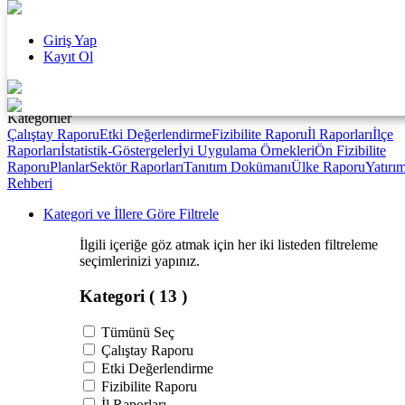
Kapat
×
Giriş Yap
KAPAT
Kayıt Ol
Kalkınma Kütüphanesi
Nedir ?
Nasıl Kullanılır ?
Sıkça Sorulan Sorular
Çerez ve Gizlilik
Politikası
İletişim
Kategoriler
Çalıştay Raporu
Etki Değerlendirme
Fizibilite Raporu
İl Raporları
İlçe
Raporları
İstatistik-Göstergeler
İyi Uygulama Örnekleri
Ön Fizibilite
Raporu
Planlar
Sektör Raporları
Tanıtım Dokümanı
Ülke Raporu
Yatırı
Rehberi
Kategori ve İllere Göre Filtrele
İlgili içeriğe göz atmak için her iki listeden filtreleme
seçimlerinizi yapınız.
Kategori
( 13 )
Tümünü Seç
Çalıştay Raporu
Etki Değerlendirme
Fizibilite Raporu
İl Raporları