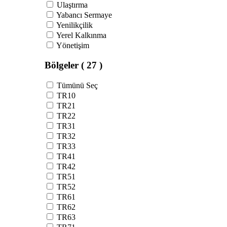
Ulaştırma
Yabancı Sermaye
Yenilikçilik
Yerel Kalkınma
Yönetişim
Bölgeler
( 27 )
Tümünü Seç
TR10
TR21
TR22
TR31
TR32
TR33
TR41
TR42
TR51
TR52
TR61
TR62
TR63