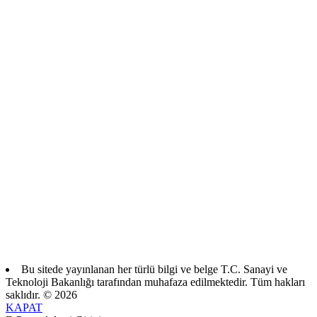
Planlar
Sektör Raporları
Tanıtım Dokümanı
Ülke Raporu
Yatırım Rehberi
Kalkınma Ajanslarının yetkili birimlerine tanımlanan kullanıcı
bilgileri ile giriş yapılabilir.
Ajans Girişi
Bu sitede yayınlanan her türlü bilgi ve belge T.C. Sanayi ve
Teknoloji Bakanlığı tarafından muhafaza edilmektedir. Tüm hakları
saklıdır. © 2026
KAPAT