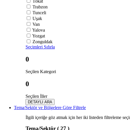
Tokat
Trabzon
Tunceli
Uşak
Van
Yalova
Yozgat
Zonguldak
Seçimleri Sıfırla
0
Seçilen Kategori
0
Seçilen İller
DETAYLI ARA
Tema/Sektör ve Bölgelere Göre Filtrele
İlgili içeriğe göz atmak için her iki listeden filtreleme seç
Tema/Sektör
( 27 )