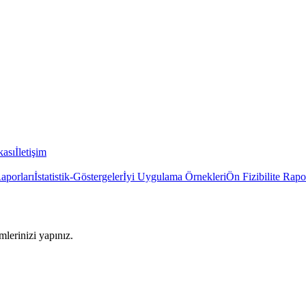
kası
İletişim
Raporları
İstatistik-Göstergeler
İyi Uygulama Örnekleri
Ön Fizibilite Rapo
imlerinizi yapınız.