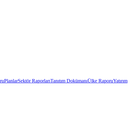
ru
Planlar
Sektör Raporları
Tanıtım Dokümanı
Ülke Raporu
Yatırım