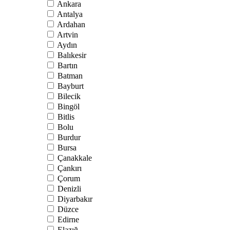
Ankara
Antalya
Ardahan
Artvin
Aydın
Balıkesir
Bartın
Batman
Bayburt
Bilecik
Bingöl
Bitlis
Bolu
Burdur
Bursa
Çanakkale
Çankırı
Çorum
Denizli
Diyarbakır
Düzce
Edirne
Elazığ