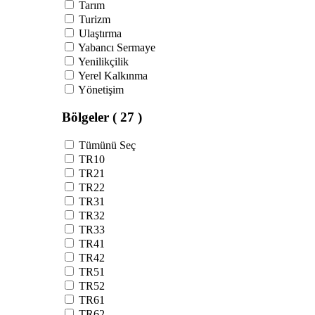
Tarım
Turizm
Ulaştırma
Yabancı Sermaye
Yenilikçilik
Yerel Kalkınma
Yönetişim
Bölgeler
( 27 )
Tümünü Seç
TR10
TR21
TR22
TR31
TR32
TR33
TR41
TR42
TR51
TR52
TR61
TR62