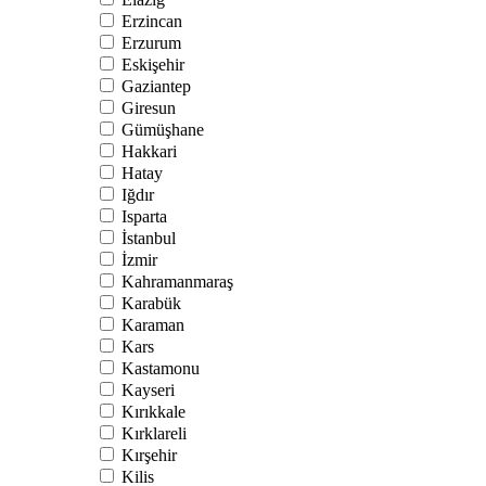
Erzincan
Erzurum
Eskişehir
Gaziantep
Giresun
Gümüşhane
Hakkari
Hatay
Iğdır
Isparta
İstanbul
İzmir
Kahramanmaraş
Karabük
Karaman
Kars
Kastamonu
Kayseri
Kırıkkale
Kırklareli
Kırşehir
Kilis