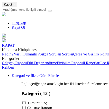
Kapat
×
Giriş Yap
Kayıt Ol
KAPAT
Kalkınma Kütüphanesi
Nedir ?
Nasıl Kullanılır ?
Sıkça Sorulan Sorular
Çerez ve Gizlilik Politi
Kategoriler
Çalıştay Raporu
Etki Değerlendirme
Fizibilite Raporu
İl Raporları
İlçe 
Rehberi
Kategori ve İllere Göre Filtrele
İlgili içeriğe göz atmak için her iki listeden filtreleme seç
Kategori
( 13 )
Tümünü Seç
Çalıştay Raporu