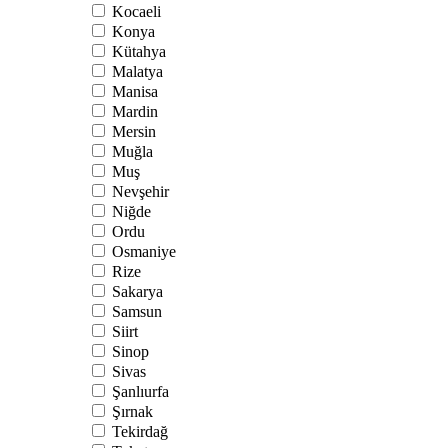
Kocaeli
Konya
Kütahya
Malatya
Manisa
Mardin
Mersin
Muğla
Muş
Nevşehir
Niğde
Ordu
Osmaniye
Rize
Sakarya
Samsun
Siirt
Sinop
Sivas
Şanlıurfa
Şırnak
Tekirdağ