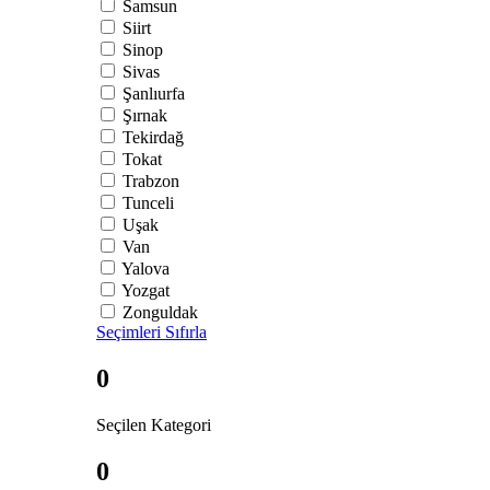
Samsun
Siirt
Sinop
Sivas
Şanlıurfa
Şırnak
Tekirdağ
Tokat
Trabzon
Tunceli
Uşak
Van
Yalova
Yozgat
Zonguldak
Seçimleri Sıfırla
0
Seçilen Kategori
0