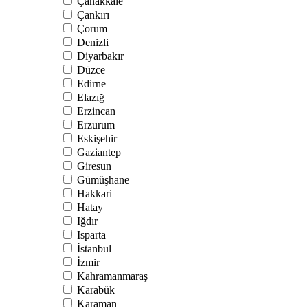
Çanakkale
Çankırı
Çorum
Denizli
Diyarbakır
Düzce
Edirne
Elazığ
Erzincan
Erzurum
Eskişehir
Gaziantep
Giresun
Gümüşhane
Hakkari
Hatay
Iğdır
Isparta
İstanbul
İzmir
Kahramanmaraş
Karabük
Karaman