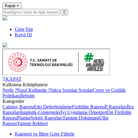
Kapat
×
Giriş Yap
Kayıt Ol
KAPAT
Kalkınma Kütüphanesi
Nedir ?
Nasıl Kullanılır ?
Sıkça Sorulan Sorular
Çerez ve Gizlilik
Politikası
İletişim
Kategoriler
Çalıştay Raporu
Etki Değerlendirme
Fizibilite Raporu
İl Raporları
İlçe
Raporları
İstatistik-Göstergeler
İyi Uygulama Örnekleri
Ön Fizibilite
Raporu
Planlar
Sektör Raporları
Tanıtım Dokümanı
Ülke
Raporu
Yatırım Rehberi
Kategori ve İllere Göre Filtrele