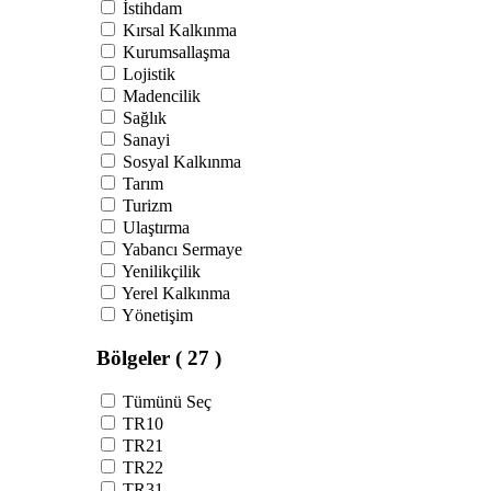
İstihdam
Kırsal Kalkınma
Kurumsallaşma
Lojistik
Madencilik
Sağlık
Sanayi
Sosyal Kalkınma
Tarım
Turizm
Ulaştırma
Yabancı Sermaye
Yenilikçilik
Yerel Kalkınma
Yönetişim
Bölgeler
( 27 )
Tümünü Seç
TR10
TR21
TR22
TR31