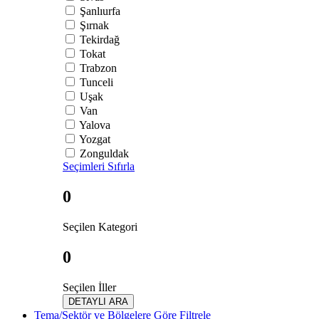
Şanlıurfa
Şırnak
Tekirdağ
Tokat
Trabzon
Tunceli
Uşak
Van
Yalova
Yozgat
Zonguldak
Seçimleri Sıfırla
0
Seçilen Kategori
0
Seçilen İller
DETAYLI ARA
Tema/Sektör ve Bölgelere Göre Filtrele