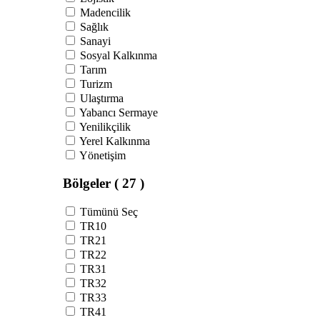
Madencilik
Sağlık
Sanayi
Sosyal Kalkınma
Tarım
Turizm
Ulaştırma
Yabancı Sermaye
Yenilikçilik
Yerel Kalkınma
Yönetişim
Bölgeler
( 27 )
Tümünü Seç
TR10
TR21
TR22
TR31
TR32
TR33
TR41