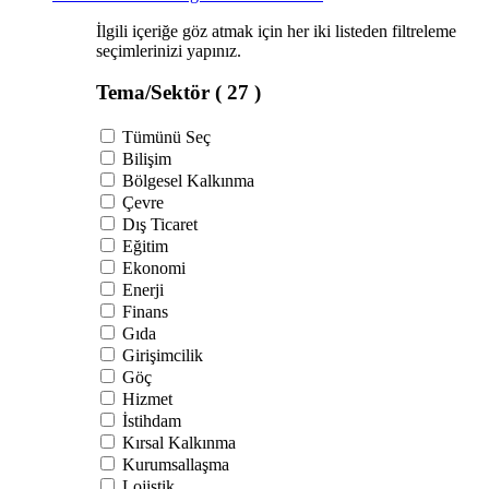
İlgili içeriğe göz atmak için her iki listeden filtreleme
seçimlerinizi yapınız.
Tema/Sektör
( 27 )
Tümünü Seç
Bilişim
Bölgesel Kalkınma
Çevre
Dış Ticaret
Eğitim
Ekonomi
Enerji
Finans
Gıda
Girişimcilik
Göç
Hizmet
İstihdam
Kırsal Kalkınma
Kurumsallaşma
Lojistik