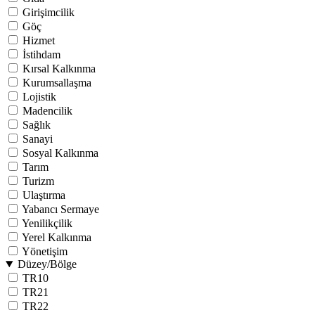
Girişimcilik
Göç
Hizmet
İstihdam
Kırsal Kalkınma
Kurumsallaşma
Lojistik
Madencilik
Sağlık
Sanayi
Sosyal Kalkınma
Tarım
Turizm
Ulaştırma
Yabancı Sermaye
Yenilikçilik
Yerel Kalkınma
Yönetişim
Düzey/Bölge
TR10
TR21
TR22