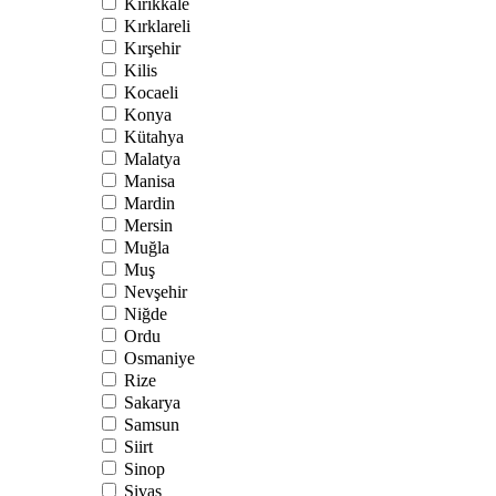
Kırıkkale
Kırklareli
Kırşehir
Kilis
Kocaeli
Konya
Kütahya
Malatya
Manisa
Mardin
Mersin
Muğla
Muş
Nevşehir
Niğde
Ordu
Osmaniye
Rize
Sakarya
Samsun
Siirt
Sinop
Sivas