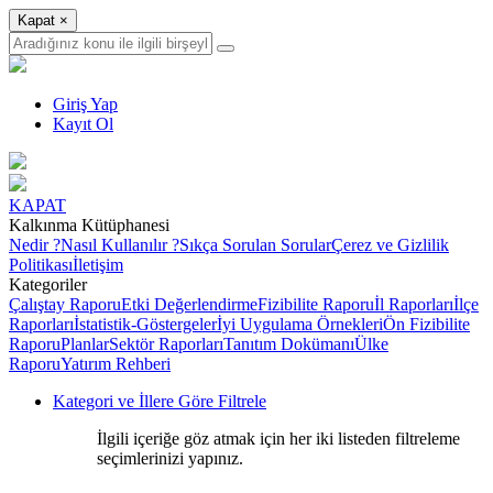
Kapat
×
Giriş Yap
Kayıt Ol
KAPAT
Kalkınma Kütüphanesi
Nedir ?
Nasıl Kullanılır ?
Sıkça Sorulan Sorular
Çerez ve Gizlilik
Politikası
İletişim
Kategoriler
Çalıştay Raporu
Etki Değerlendirme
Fizibilite Raporu
İl Raporları
İlçe
Raporları
İstatistik-Göstergeler
İyi Uygulama Örnekleri
Ön Fizibilite
Raporu
Planlar
Sektör Raporları
Tanıtım Dokümanı
Ülke
Raporu
Yatırım Rehberi
Kategori ve İllere Göre Filtrele
İlgili içeriğe göz atmak için her iki listeden filtreleme
seçimlerinizi yapınız.