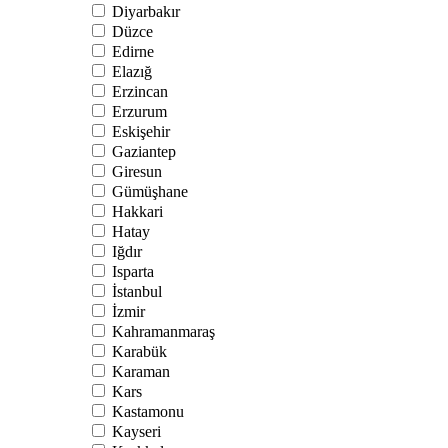
Diyarbakır
Düzce
Edirne
Elazığ
Erzincan
Erzurum
Eskişehir
Gaziantep
Giresun
Gümüşhane
Hakkari
Hatay
Iğdır
Isparta
İstanbul
İzmir
Kahramanmaraş
Karabük
Karaman
Kars
Kastamonu
Kayseri