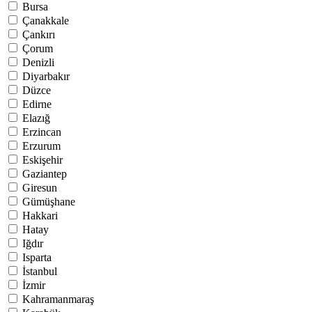
Bursa
Çanakkale
Çankırı
Çorum
Denizli
Diyarbakır
Düzce
Edirne
Elazığ
Erzincan
Erzurum
Eskişehir
Gaziantep
Giresun
Gümüşhane
Hakkari
Hatay
Iğdır
Isparta
İstanbul
İzmir
Kahramanmaraş