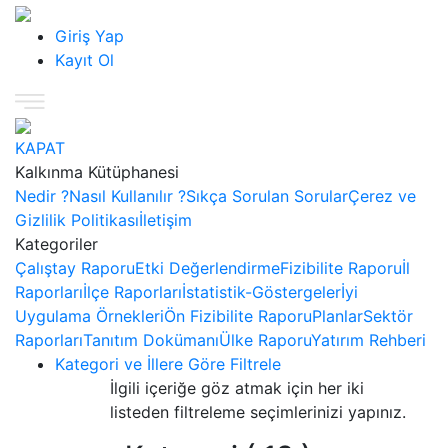
Giriş Yap
Kayıt Ol
KAPAT
Kalkınma Kütüphanesi
Nedir ?
Nasıl Kullanılır ?
Sıkça Sorulan Sorular
Çerez ve
Gizlilik Politikası
İletişim
Kategoriler
Çalıştay Raporu
Etki Değerlendirme
Fizibilite Raporu
İl
Raporları
İlçe Raporları
İstatistik-Göstergeler
İyi
Uygulama Örnekleri
Ön Fizibilite Raporu
Planlar
Sektör
Raporları
Tanıtım Dokümanı
Ülke Raporu
Yatırım Rehberi
Kategori ve İllere Göre Filtrele
İlgili içeriğe göz atmak için her iki
listeden filtreleme seçimlerinizi yapınız.