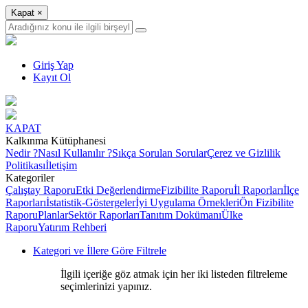
Kapat
×
Giriş Yap
Kayıt Ol
KAPAT
Kalkınma Kütüphanesi
Nedir ?
Nasıl Kullanılır ?
Sıkça Sorulan Sorular
Çerez ve Gizlilik
Politikası
İletişim
Kategoriler
Çalıştay Raporu
Etki Değerlendirme
Fizibilite Raporu
İl Raporları
İlçe
Raporları
İstatistik-Göstergeler
İyi Uygulama Örnekleri
Ön Fizibilite
Raporu
Planlar
Sektör Raporları
Tanıtım Dokümanı
Ülke
Raporu
Yatırım Rehberi
Kategori ve İllere Göre Filtrele
İlgili içeriğe göz atmak için her iki listeden filtreleme
seçimlerinizi yapınız.