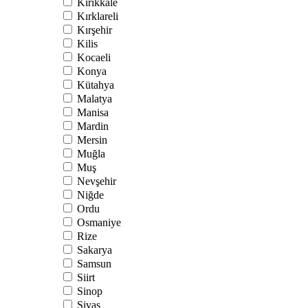
Kırıkkale
Kırklareli
Kırşehir
Kilis
Kocaeli
Konya
Kütahya
Malatya
Manisa
Mardin
Mersin
Muğla
Muş
Nevşehir
Niğde
Ordu
Osmaniye
Rize
Sakarya
Samsun
Siirt
Sinop
Sivas