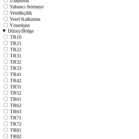
Ulaştırma
Yabancı Sermaye
Yenilikçilik
Yerel Kalkınma
Yönetişim
Düzey/Bölge
TR10
TR21
TR22
TR31
TR32
TR33
TR41
TR42
TR51
TR52
TR61
TR62
TR63
TR71
TR72
TR81
TR82