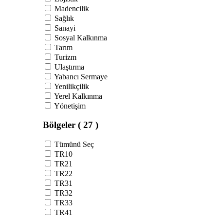
Madencilik
Sağlık
Sanayi
Sosyal Kalkınma
Tarım
Turizm
Ulaştırma
Yabancı Sermaye
Yenilikçilik
Yerel Kalkınma
Yönetişim
Bölgeler
( 27 )
Tümünü Seç
TR10
TR21
TR22
TR31
TR32
TR33
TR41