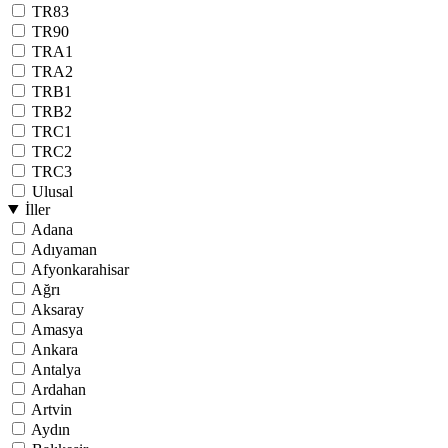
TR83
TR90
TRA1
TRA2
TRB1
TRB2
TRC1
TRC2
TRC3
Ulusal
İller
Adana
Adıyaman
Afyonkarahisar
Ağrı
Aksaray
Amasya
Ankara
Antalya
Ardahan
Artvin
Aydın