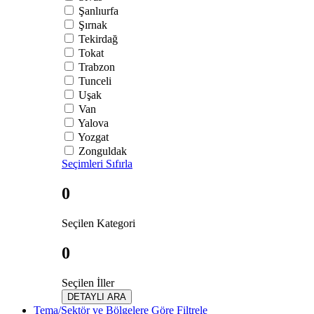
Şanlıurfa
Şırnak
Tekirdağ
Tokat
Trabzon
Tunceli
Uşak
Van
Yalova
Yozgat
Zonguldak
Seçimleri Sıfırla
0
Seçilen Kategori
0
Seçilen İller
DETAYLI ARA
Tema/Sektör ve Bölgelere Göre Filtrele