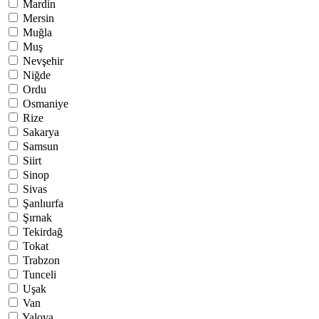
Mardin
Mersin
Muğla
Muş
Nevşehir
Niğde
Ordu
Osmaniye
Rize
Sakarya
Samsun
Siirt
Sinop
Sivas
Şanlıurfa
Şırnak
Tekirdağ
Tokat
Trabzon
Tunceli
Uşak
Van
Yalova