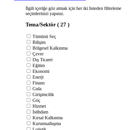
İlgili içeriğe göz atmak için her iki listeden filtreleme
seçimlerinizi yapınız.
Tema/Sektör
( 27 )
Tümünü Seç
Bilişim
Bölgesel Kalkınma
Çevre
Dış Ticaret
Eğitim
Ekonomi
Enerji
Finans
Gıda
Girişimcilik
Göç
Hizmet
İstihdam
Kırsal Kalkınma
Kurumsallaşma
Lojistik