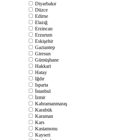
Diyarbakır
Düzce
Edirne
Elazığ
Erzincan
Erzurum
Eskişehir
Gaziantep
Giresun
Gümüşhane
Hakkari
Hatay
Iğdır
Isparta
İstanbul
İzmir
Kahramanmaraş
Karabük
Karaman
Kars
Kastamonu
Kayseri