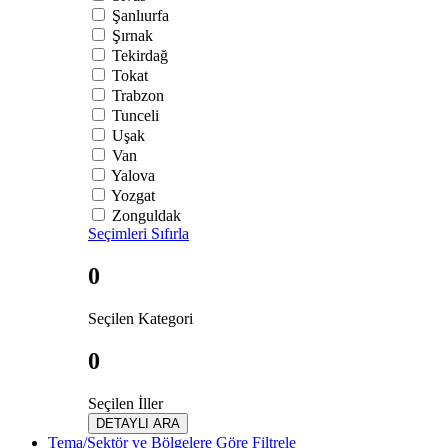
Şanlıurfa
Şırnak
Tekirdağ
Tokat
Trabzon
Tunceli
Uşak
Van
Yalova
Yozgat
Zonguldak
Seçimleri Sıfırla
0
Seçilen Kategori
0
Seçilen İller
DETAYLI ARA
Tema/Sektör ve Bölgelere Göre Filtrele