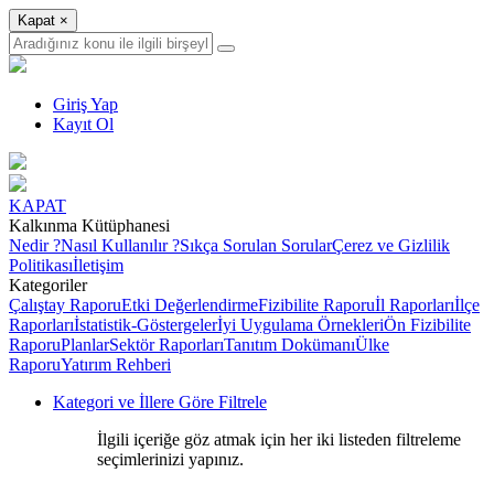
Kapat
×
Giriş Yap
Kayıt Ol
KAPAT
Kalkınma Kütüphanesi
Nedir ?
Nasıl Kullanılır ?
Sıkça Sorulan Sorular
Çerez ve Gizlilik
Politikası
İletişim
Kategoriler
Çalıştay Raporu
Etki Değerlendirme
Fizibilite Raporu
İl Raporları
İlçe
Raporları
İstatistik-Göstergeler
İyi Uygulama Örnekleri
Ön Fizibilite
Raporu
Planlar
Sektör Raporları
Tanıtım Dokümanı
Ülke
Raporu
Yatırım Rehberi
Kategori ve İllere Göre Filtrele
İlgili içeriğe göz atmak için her iki listeden filtreleme
seçimlerinizi yapınız.