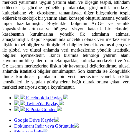
merkezi yatırımına uygun yatırım alanı ve ölçeğin tespiti, istihdam
edilecek iş gücüne yönelik planlamalar, girişimcilik merkezi,
kuluçkahane vb. ekosistemi tamamlayıcı diğer bileşenlerin tespit
edilerek teknolojik bir yatırım alanı konsepti oluşturulmasına yönelik
rapor hazırlanmıştır. Böylelikle bölgenin Ar-Ge ve yenilik
kapasitesinin artması ve bölgeye vizyon katacak bir teknoloji
kasabasının kurulmasına yönelik ilk adımların atılması
amaçlanmıştır. Rapor kapsamında öncelikli olarak veri merkezlerine
ilişkin temel bilgiler verilmiştir. Bu bilgiler temel kavramsal çerçeve
ile global ve ulusal anlamda veri merkezlerine yönelik istatistiki
bilgileri içermektedir. İkinci kısımda teknoloji yatırım alanı
kavramının bileşenleri olan teknoparklar, kuluçka merkezleri ve Ar-
Ge tasarım merkezlerine ilişkin bir kavramsal değerlendirme, ulusal
anlamda istatistiki bilgiler sunulmuştur. Son kısımda ise Zonguldak
ilinde kurulması planlanan bir veri merkezine yönelik sektör
temsilcileri ile yapılan görüşmelere bağlı olarak ortaya çıkan veri
merkezi senaryosu ortaya koyulmuştur.
Facebook’ta Paylaş
Twitter'da Paylaş
E-Posta Gönder
Google Drive Kaydet
Dokümanı İndir veya Görüntüle
Sıkıştır ve İndir