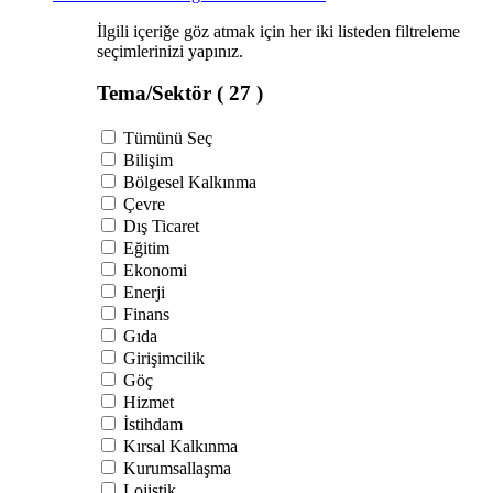
İlgili içeriğe göz atmak için her iki listeden filtreleme
seçimlerinizi yapınız.
Tema/Sektör
( 27 )
Tümünü Seç
Bilişim
Bölgesel Kalkınma
Çevre
Dış Ticaret
Eğitim
Ekonomi
Enerji
Finans
Gıda
Girişimcilik
Göç
Hizmet
İstihdam
Kırsal Kalkınma
Kurumsallaşma
Lojistik