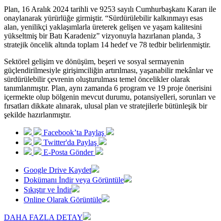
Plan, 16 Aralık 2024 tarihli ve 9253 sayılı Cumhurbaşkanı Kararı ile
onaylanarak yürürlüğe girmiştir. “Sürdürülebilir kalkınmayı esas
alan, yenilikçi yaklaşımlarla üreterek gelişen ve yaşam kalitesini
yükseltmiş bir Batı Karadeniz” vizyonuyla hazırlanan planda, 3
stratejik öncelik altında toplam 14 hedef ve 78 tedbir belirlenmiştir.
Sektörel gelişim ve dönüşüm, beşeri ve sosyal sermayenin
güçlendirilmesiyle girişimciliğin artırılması, yaşanabilir mekânlar ve
sürdürülebilir çevrenin oluşturulması temel öncelikler olarak
tanımlanmıştır. Plan, aynı zamanda 6 program ve 19 proje önerisini
içermekte olup bölgenin mevcut durumu, potansiyelleri, sorunları ve
fırsatları dikkate alınarak, ulusal plan ve stratejilerle bütünleşik bir
şekilde hazırlanmıştır.
Facebook’ta Paylaş
Twitter'da Paylaş
E-Posta Gönder
Google Drive Kaydet
Dokümanı İndir veya Görüntüle
Sıkıştır ve İndir
Online Olarak Görüntüle
DAHA FAZLA DETAY