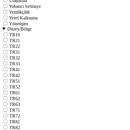
Ulaştırma
Yabancı Sermaye
Yenilikçilik
Yerel Kalkınma
Yönetişim
Düzey/Bölge
TR10
TR21
TR22
TR31
TR32
TR33
TR41
TR42
TR51
TR52
TR61
TR62
TR63
TR71
TR72
TR81
TR82