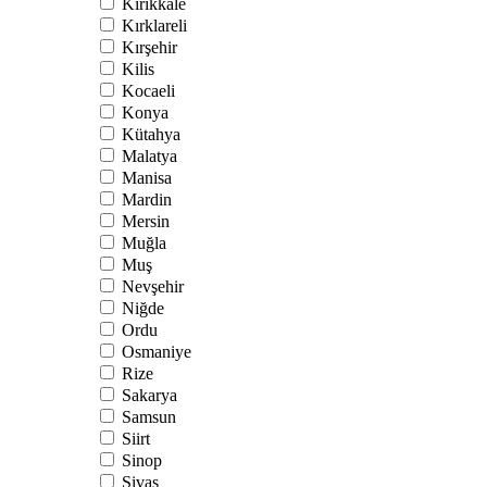
Kırıkkale
Kırklareli
Kırşehir
Kilis
Kocaeli
Konya
Kütahya
Malatya
Manisa
Mardin
Mersin
Muğla
Muş
Nevşehir
Niğde
Ordu
Osmaniye
Rize
Sakarya
Samsun
Siirt
Sinop
Sivas