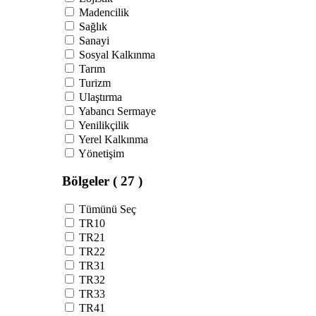
Madencilik
Sağlık
Sanayi
Sosyal Kalkınma
Tarım
Turizm
Ulaştırma
Yabancı Sermaye
Yenilikçilik
Yerel Kalkınma
Yönetişim
Bölgeler
( 27 )
Tümünü Seç
TR10
TR21
TR22
TR31
TR32
TR33
TR41