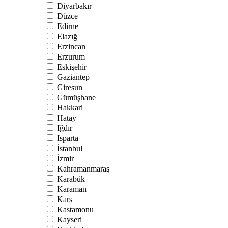
Diyarbakır
Düzce
Edirne
Elazığ
Erzincan
Erzurum
Eskişehir
Gaziantep
Giresun
Gümüşhane
Hakkari
Hatay
Iğdır
Isparta
İstanbul
İzmir
Kahramanmaraş
Karabük
Karaman
Kars
Kastamonu
Kayseri