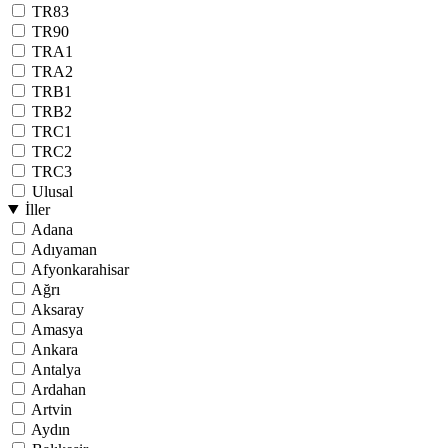
TR83
TR90
TRA1
TRA2
TRB1
TRB2
TRC1
TRC2
TRC3
Ulusal
İller
Adana
Adıyaman
Afyonkarahisar
Ağrı
Aksaray
Amasya
Ankara
Antalya
Ardahan
Artvin
Aydın