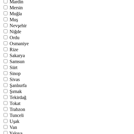
Mardin
Mersin
Muğla
Muş
Nevşehir
Niğde
Ordu
Osmaniye
Rize
Sakarya
Samsun
Siirt
Sinop
Sivas
Şanlıurfa
Şırnak
Tekirdağ
Tokat
Trabzon
Tunceli
Uşak
Van
Yalova