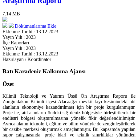
Araştırma Raporu
7.14 MB
Dökümanlarıma Ekle
Eklenme Tarihi : 13.12.2023
Yayın Yılı : 2023
İlçe Raporları
Yayın Yılı : 2023
Eklenme Tarihi : 13.12.2023
Hazırlayan / Koordinatör
Batı Karadeniz Kalkınma Ajansı
Özet
Kilimli Teknoloji ve Yatırım Üssü Ön Araştırma Raporu ile
Zonguldak'ın Kilimli ilçesi Alacaağzı mevkii kıyı kesimindeki atıl
alanların ekonomiye kazandırılması için bir proje kurgulanmıştır.
Proje ile, atıl alanların öndeki sığ deniz bölgesiyle birleştirilerek bir
endüstri bölgesi oluşturulmasına yönelik fikir değerlendirilmiştir.
Ayrıca alanın teknoloji, eğitim ve bilim yönüyle de zenginleştirilerek
bir cazibe merkezi oluşturmak amaçlanmıştır. Bu kapsamda yapılan
rapor çalışmasında, proje idari ve teknik sınırlılıklar yönünden