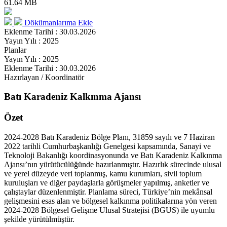
61.64 MB
Dökümanlarıma Ekle
Eklenme Tarihi : 30.03.2026
Yayın Yılı : 2025
Planlar
Yayın Yılı : 2025
Eklenme Tarihi : 30.03.2026
Hazırlayan / Koordinatör
Batı Karadeniz Kalkınma Ajansı
Özet
2024-2028 Batı Karadeniz Bölge Planı, 31859 sayılı ve 7 Haziran
2022 tarihli Cumhurbaşkanlığı Genelgesi kapsamında, Sanayi ve
Teknoloji Bakanlığı koordinasyonunda ve Batı Karadeniz Kalkınma
Ajansı’nın yürütücülüğünde hazırlanmıştır. Hazırlık sürecinde ulusal
ve yerel düzeyde veri toplanmış, kamu kurumları, sivil toplum
kuruluşları ve diğer paydaşlarla görüşmeler yapılmış, anketler ve
çalıştaylar düzenlenmiştir. Planlama süreci, Türkiye’nin mekânsal
gelişmesini esas alan ve bölgesel kalkınma politikalarına yön veren
2024-2028 Bölgesel Gelişme Ulusal Stratejisi (BGUS) ile uyumlu
şekilde yürütülmüştür.