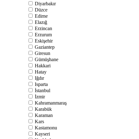
Diyarbakır
Düzce
Edirne
Elazığ
Erzincan
Erzurum
Eskişehir
Gaziantep
Giresun
Gümüşhane
Hakkari
Hatay
Iğdır
Isparta
İstanbul
İzmir
Kahramanmaraş
Karabük
Karaman
Kars
Kastamonu
Kayseri