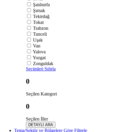
Şanlıurfa
Şırnak
Tekirdağ
Tokat
Trabzon
Tunceli
Uşak
Van
Yalova
Yozgat
Zonguldak
Seçimleri Sıfırla
0
Seçilen Kategori
0
Seçilen İller
DETAYLI ARA
Tema/Sektör ve Bölgelere Göre Filtrele