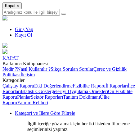
Kapat
×
Giriş Yap
Kayıt Ol
KAPAT
Kalkınma Kütüphanesi
Nedir ?
Nasıl Kullanılır ?
Sıkça Sorulan Sorular
Çerez ve Gizlilik
Politikası
İletişim
Kategoriler
Çalıştay Raporu
Etki Değerlendirme
Fizibilite Raporu
İl Raporları
İlçe
Raporları
İstatistik-Göstergeler
İyi Uygulama Örnekleri
Ön Fizibilite
Raporu
Planlar
Sektör Raporları
Tanıtım Dokümanı
Ülke
Raporu
Yatırım Rehberi
Kategori ve İllere Göre Filtrele
İlgili içeriğe göz atmak için her iki listeden filtreleme
seçimlerinizi yapınız.