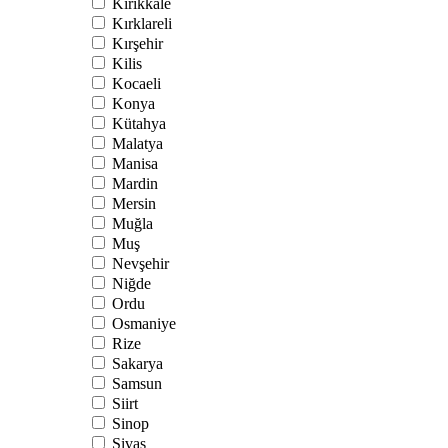
Kırıkkale
Kırklareli
Kırşehir
Kilis
Kocaeli
Konya
Kütahya
Malatya
Manisa
Mardin
Mersin
Muğla
Muş
Nevşehir
Niğde
Ordu
Osmaniye
Rize
Sakarya
Samsun
Siirt
Sinop
Sivas