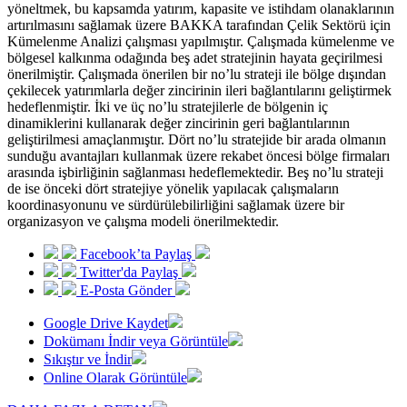
yöneltmek, bu kapsamda yatırım, kapasite ve istihdam olanaklarının
artırılmasını sağlamak üzere BAKKA tarafından Çelik Sektörü için
Kümelenme Analizi çalışması yapılmıştır. Çalışmada kümelenme ve
bölgesel kalkınma odağında beş adet stratejinin hayata geçirilmesi
önerilmiştir. Çalışmada önerilen bir no’lu strateji ile bölge dışından
çekilecek yatırımlarla değer zincirinin ileri bağlantılarını geliştirmek
hedeflenmiştir. İki ve üç no’lu stratejilerle de bölgenin iç
dinamiklerini kullanarak değer zincirinin geri bağlantılarının
geliştirilmesi amaçlanmıştır. Dört no’lu stratejide bir arada olmanın
sunduğu avantajları kullanmak üzere rekabet öncesi bölge firmaları
arasında işbirliğinin sağlanması hedeflemektedir. Beş no’lu strateji
de ise önceki dört stratejiye yönelik yapılacak çalışmaların
koordinasyonunu ve sürdürülebilirliğini sağlamak üzere bir
organizasyon ve çalışma modeli önerilmektedir.
Facebook’ta Paylaş
Twitter'da Paylaş
E-Posta Gönder
Google Drive Kaydet
Dokümanı İndir veya Görüntüle
Sıkıştır ve İndir
Online Olarak Görüntüle