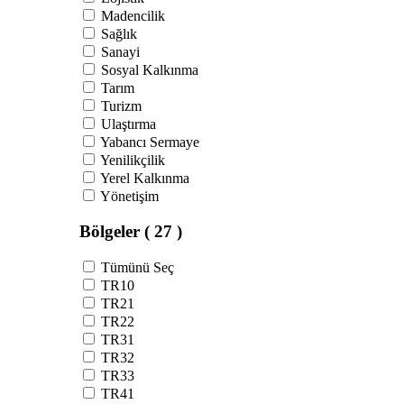
Madencilik
Sağlık
Sanayi
Sosyal Kalkınma
Tarım
Turizm
Ulaştırma
Yabancı Sermaye
Yenilikçilik
Yerel Kalkınma
Yönetişim
Bölgeler
( 27 )
Tümünü Seç
TR10
TR21
TR22
TR31
TR32
TR33
TR41