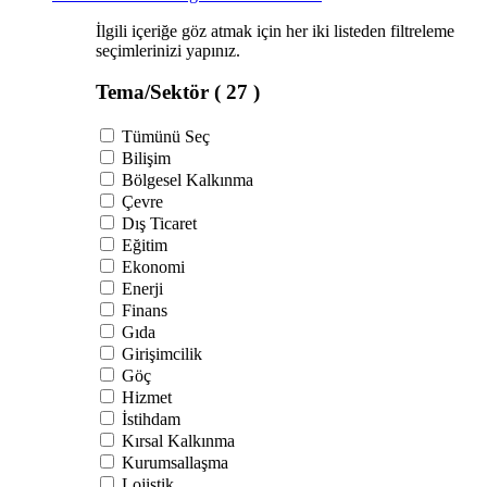
İlgili içeriğe göz atmak için her iki listeden filtreleme
seçimlerinizi yapınız.
Tema/Sektör
( 27 )
Tümünü Seç
Bilişim
Bölgesel Kalkınma
Çevre
Dış Ticaret
Eğitim
Ekonomi
Enerji
Finans
Gıda
Girişimcilik
Göç
Hizmet
İstihdam
Kırsal Kalkınma
Kurumsallaşma
Lojistik