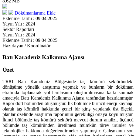
8.62 MB
Dökümanlarıma Ekle
Eklenme Tarihi : 09.04.2025
Yayın Yılı : 2024
Sektör Raporları
Yayın Yılı : 2024
Eklenme Tarihi : 09.04.2025
Hazırlayan / Koordinatör
Batı Karadeniz Kalkınma Ajansı
Özet
TR81 Batı Karadeniz Bölgesinde taş kömürü sektöründeki
dönüşüme yönelik araştırma yapmak ve bunların bir doküman
etrafında toplanarak yol haritasının oluşturulmasına katkı sunmak
amacıyla Batı Karadeniz Kalkınma Ajansı tarafından hazırlanmıştır.
Rapor dört bölümden oluşmuştur. İlk bölümde birincil enerji kaynağı
olarak taş kömürü hakkında genel bir giriş yapılarak üst ölçekli
planlar özelinde araştırma raporunun gerekliliği ortaya koyulmuştur.
İkinci bölümde taş kömürü sektörü mevcut durum analizi, üçüncü
bölümde taş kömüründen üretilmesi mümkün türev ürünler ve
teknolojiler hakkında değerlendirmeler yapılmıştır. Çalışmanın son