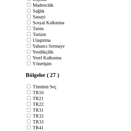
Madencilik
Sağlık
Sanayi
Sosyal Kalkınma
Tarım
Turizm
Ulaştırma
Yabancı Sermaye
Yenilikçilik
Yerel Kalkınma
Yönetişim
Bölgeler
( 27 )
Tümünü Seç
TR10
TR21
TR22
TR31
TR32
TR33
TR41