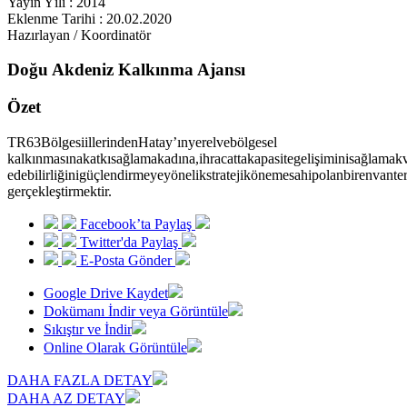
Yayın Yılı : 2014
Eklenme Tarihi : 20.02.2020
Hazırlayan / Koordinatör
Doğu Akdeniz Kalkınma Ajansı
Özet
TR63BölgesiillerindenHatay’ınyerelvebölgesel
kalkınmasınakatkısağlamakadına,ihracattakapasitegelişiminisağlamak
edebilirliğinigüçlendirmeyeyönelikstratejikönemesahipolanbirenvanter
gerçekleştirmektir.
Facebook’ta Paylaş
Twitter'da Paylaş
E-Posta Gönder
Google Drive Kaydet
Dokümanı İndir veya Görüntüle
Sıkıştır ve İndir
Online Olarak Görüntüle
DAHA FAZLA DETAY
DAHA AZ DETAY