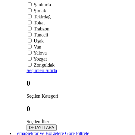
Şanlıurfa
Şırnak
Tekirdağ
Tokat
Trabzon
Tunceli
Uşak
Van
Yalova
Yozgat
Zonguldak
Seçimleri Sıfırla
0
Seçilen Kategori
0
Seçilen İller
DETAYLI ARA
Tema/Sektör ve Bölgelere Göre Filtrele