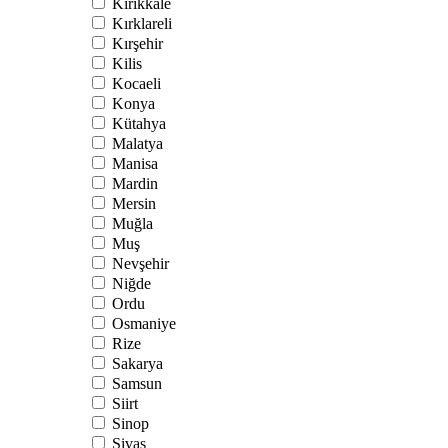
Kırıkkale
Kırklareli
Kırşehir
Kilis
Kocaeli
Konya
Kütahya
Malatya
Manisa
Mardin
Mersin
Muğla
Muş
Nevşehir
Niğde
Ordu
Osmaniye
Rize
Sakarya
Samsun
Siirt
Sinop
Sivas