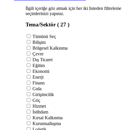
İlgili içeriğe göz atmak için her iki listeden filtreleme
seçimlerinizi yapınız.
Tema/Sektör
( 27 )
Tümünü Seç
Bilişim
Bölgesel Kalkınma
Çevre
Dış Ticaret
Eğitim
Ekonomi
Enerji
Finans
Gıda
Girişimcilik
Göç
Hizmet
İstihdam
Kırsal Kalkınma
Kurumsallaşma
Lojistik