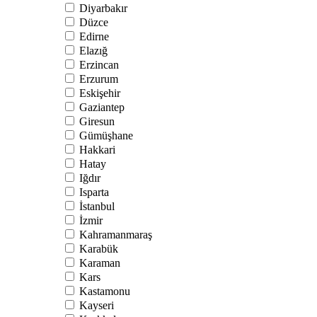
Diyarbakır
Düzce
Edirne
Elazığ
Erzincan
Erzurum
Eskişehir
Gaziantep
Giresun
Gümüşhane
Hakkari
Hatay
Iğdır
Isparta
İstanbul
İzmir
Kahramanmaraş
Karabük
Karaman
Kars
Kastamonu
Kayseri