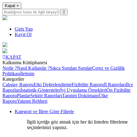
Kapat
×
Giriş Yap
Kayıt Ol
KAPAT
Kalkınma Kütüphanesi
Nedir ?
Nasıl Kullanılır ?
Sıkça Sorulan Sorular
Çerez ve Gizlilik
Politikası
İletişim
Kategoriler
Çalıştay Raporu
Etki Değerlendirme
Fizibilite Raporu
İl Raporları
İlçe
Raporları
İstatistik-Göstergeler
İyi Uygulama Örnekleri
Ön Fizibilite
Raporu
Planlar
Sektör Raporları
Tanıtım Dokümanı
Ülke
Raporu
Yatırım Rehberi
Kategori ve İllere Göre Filtrele
İlgili içeriğe göz atmak için her iki listeden filtreleme
seçimlerinizi yapınız.