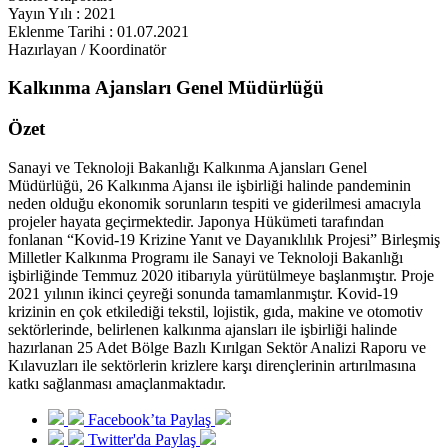
Yayın Yılı : 2021
Eklenme Tarihi : 01.07.2021
Hazırlayan / Koordinatör
Kalkınma Ajansları Genel Müdürlüğü
Özet
Sanayi ve Teknoloji Bakanlığı Kalkınma Ajansları Genel
Müdürlüğü, 26 Kalkınma Ajansı ile işbirliği halinde pandeminin
neden olduğu ekonomik sorunların tespiti ve giderilmesi amacıyla
projeler hayata geçirmektedir. Japonya Hükümeti tarafından
fonlanan “Kovid-19 Krizine Yanıt ve Dayanıklılık Projesi” Birleşmiş
Milletler Kalkınma Programı ile Sanayi ve Teknoloji Bakanlığı
işbirliğinde Temmuz 2020 itibarıyla yürütülmeye başlanmıştır. Proje
2021 yılının ikinci çeyreği sonunda tamamlanmıştır. Kovid-19
krizinin en çok etkilediği tekstil, lojistik, gıda, makine ve otomotiv
sektörlerinde, belirlenen kalkınma ajansları ile işbirliği halinde
hazırlanan 25 Adet Bölge Bazlı Kırılgan Sektör Analizi Raporu ve
Kılavuzları ile sektörlerin krizlere karşı dirençlerinin artırılmasına
katkı sağlanması amaçlanmaktadır.
Facebook’ta Paylaş
Twitter'da Paylaş