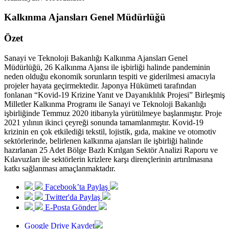
Kalkınma Ajansları Genel Müdürlüğü
Özet
Sanayi ve Teknoloji Bakanlığı Kalkınma Ajansları Genel
Müdürlüğü, 26 Kalkınma Ajansı ile işbirliği halinde pandeminin
neden olduğu ekonomik sorunların tespiti ve giderilmesi amacıyla
projeler hayata geçirmektedir. Japonya Hükümeti tarafından
fonlanan “Kovid-19 Krizine Yanıt ve Dayanıklılık Projesi” Birleşmiş
Milletler Kalkınma Programı ile Sanayi ve Teknoloji Bakanlığı
işbirliğinde Temmuz 2020 itibarıyla yürütülmeye başlanmıştır. Proje
2021 yılının ikinci çeyreği sonunda tamamlanmıştır. Kovid-19
krizinin en çok etkilediği tekstil, lojistik, gıda, makine ve otomotiv
sektörlerinde, belirlenen kalkınma ajansları ile işbirliği halinde
hazırlanan 25 Adet Bölge Bazlı Kırılgan Sektör Analizi Raporu ve
Kılavuzları ile sektörlerin krizlere karşı dirençlerinin artırılmasına
katkı sağlanması amaçlanmaktadır.
Facebook’ta Paylaş
Twitter'da Paylaş
E-Posta Gönder
Google Drive Kaydet