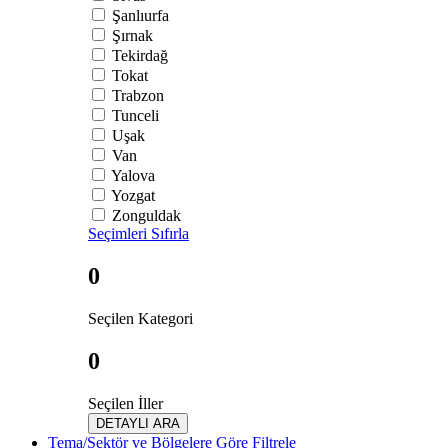
Şanlıurfa
Şırnak
Tekirdağ
Tokat
Trabzon
Tunceli
Uşak
Van
Yalova
Yozgat
Zonguldak
Seçimleri Sıfırla
0
Seçilen Kategori
0
Seçilen İller
DETAYLI ARA
Tema/Sektör ve Bölgelere Göre Filtrele