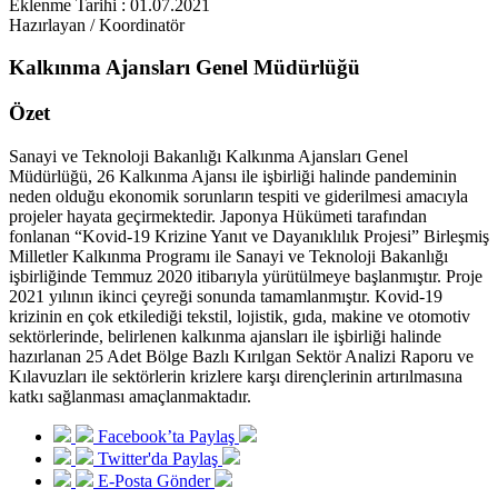
Eklenme Tarihi : 01.07.2021
Hazırlayan / Koordinatör
Kalkınma Ajansları Genel Müdürlüğü
Özet
Sanayi ve Teknoloji Bakanlığı Kalkınma Ajansları Genel
Müdürlüğü, 26 Kalkınma Ajansı ile işbirliği halinde pandeminin
neden olduğu ekonomik sorunların tespiti ve giderilmesi amacıyla
projeler hayata geçirmektedir. Japonya Hükümeti tarafından
fonlanan “Kovid-19 Krizine Yanıt ve Dayanıklılık Projesi” Birleşmiş
Milletler Kalkınma Programı ile Sanayi ve Teknoloji Bakanlığı
işbirliğinde Temmuz 2020 itibarıyla yürütülmeye başlanmıştır. Proje
2021 yılının ikinci çeyreği sonunda tamamlanmıştır. Kovid-19
krizinin en çok etkilediği tekstil, lojistik, gıda, makine ve otomotiv
sektörlerinde, belirlenen kalkınma ajansları ile işbirliği halinde
hazırlanan 25 Adet Bölge Bazlı Kırılgan Sektör Analizi Raporu ve
Kılavuzları ile sektörlerin krizlere karşı dirençlerinin artırılmasına
katkı sağlanması amaçlanmaktadır.
Facebook’ta Paylaş
Twitter'da Paylaş
E-Posta Gönder