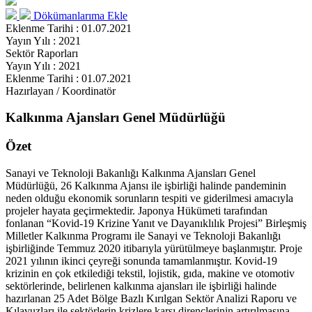
Dökümanlarıma Ekle
Eklenme Tarihi : 01.07.2021
Yayın Yılı : 2021
Sektör Raporları
Yayın Yılı : 2021
Eklenme Tarihi : 01.07.2021
Hazırlayan / Koordinatör
Kalkınma Ajansları Genel Müdürlüğü
Özet
Sanayi ve Teknoloji Bakanlığı Kalkınma Ajansları Genel
Müdürlüğü, 26 Kalkınma Ajansı ile işbirliği halinde pandeminin
neden olduğu ekonomik sorunların tespiti ve giderilmesi amacıyla
projeler hayata geçirmektedir. Japonya Hükümeti tarafından
fonlanan “Kovid-19 Krizine Yanıt ve Dayanıklılık Projesi” Birleşmiş
Milletler Kalkınma Programı ile Sanayi ve Teknoloji Bakanlığı
işbirliğinde Temmuz 2020 itibarıyla yürütülmeye başlanmıştır. Proje
2021 yılının ikinci çeyreği sonunda tamamlanmıştır. Kovid-19
krizinin en çok etkilediği tekstil, lojistik, gıda, makine ve otomotiv
sektörlerinde, belirlenen kalkınma ajansları ile işbirliği halinde
hazırlanan 25 Adet Bölge Bazlı Kırılgan Sektör Analizi Raporu ve
Kılavuzları ile sektörlerin krizlere karşı dirençlerinin artırılmasına