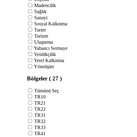
Madencilik
Sağlık
Sanayi
Sosyal Kalkınma
Tarım
Turizm
Ulaştırma
Yabancı Sermaye
Yenilikçilik
Yerel Kalkınma
Yönetişim
Bölgeler
( 27 )
Tümünü Seç
TR10
TR21
TR22
TR31
TR32
TR33
TR41