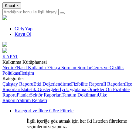
Kapat
×
Giriş Yap
Kayıt Ol
KAPAT
Kalkınma Kütüphanesi
Nedir ?
Nasıl Kullanılır ?
Sıkça Sorulan Sorular
Çerez ve Gizlilik
Politikası
İletişim
Kategoriler
Çalıştay Raporu
Etki Değerlendirme
Fizibilite Raporu
İl Raporları
İlçe
Raporları
İstatistik-Göstergeler
İyi Uygulama Örnekleri
Ön Fizibilite
Raporu
Planlar
Sektör Raporları
Tanıtım Dokümanı
Ülke
Raporu
Yatırım Rehberi
Kategori ve İllere Göre Filtrele
İlgili içeriğe göz atmak için her iki listeden filtreleme
seçimlerinizi yapınız.