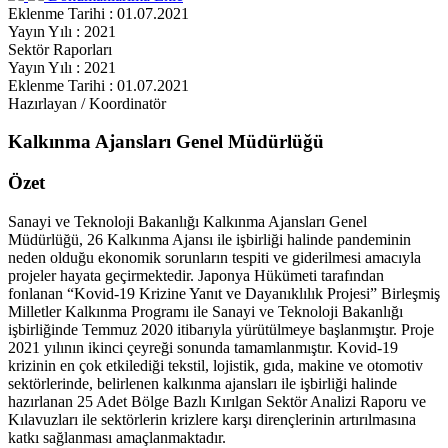
Eklenme Tarihi : 01.07.2021
Yayın Yılı : 2021
Sektör Raporları
Yayın Yılı : 2021
Eklenme Tarihi : 01.07.2021
Hazırlayan / Koordinatör
Kalkınma Ajansları Genel Müdürlüğü
Özet
Sanayi ve Teknoloji Bakanlığı Kalkınma Ajansları Genel
Müdürlüğü, 26 Kalkınma Ajansı ile işbirliği halinde pandeminin
neden olduğu ekonomik sorunların tespiti ve giderilmesi amacıyla
projeler hayata geçirmektedir. Japonya Hükümeti tarafından
fonlanan “Kovid-19 Krizine Yanıt ve Dayanıklılık Projesi” Birleşmiş
Milletler Kalkınma Programı ile Sanayi ve Teknoloji Bakanlığı
işbirliğinde Temmuz 2020 itibarıyla yürütülmeye başlanmıştır. Proje
2021 yılının ikinci çeyreği sonunda tamamlanmıştır. Kovid-19
krizinin en çok etkilediği tekstil, lojistik, gıda, makine ve otomotiv
sektörlerinde, belirlenen kalkınma ajansları ile işbirliği halinde
hazırlanan 25 Adet Bölge Bazlı Kırılgan Sektör Analizi Raporu ve
Kılavuzları ile sektörlerin krizlere karşı dirençlerinin artırılmasına
katkı sağlanması amaçlanmaktadır.