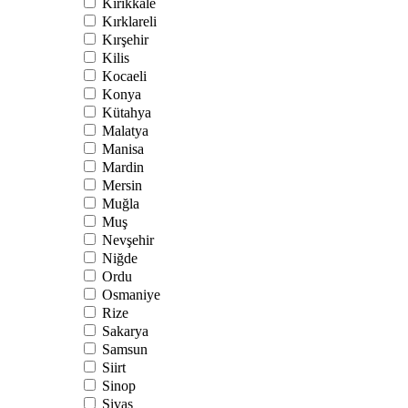
Kırıkkale
Kırklareli
Kırşehir
Kilis
Kocaeli
Konya
Kütahya
Malatya
Manisa
Mardin
Mersin
Muğla
Muş
Nevşehir
Niğde
Ordu
Osmaniye
Rize
Sakarya
Samsun
Siirt
Sinop
Sivas