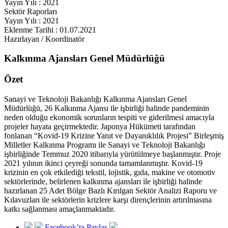
Yayın Yılı : 2021
Sektör Raporları
Yayın Yılı : 2021
Eklenme Tarihi : 01.07.2021
Hazırlayan / Koordinatör
Kalkınma Ajansları Genel Müdürlüğü
Özet
Sanayi ve Teknoloji Bakanlığı Kalkınma Ajansları Genel
Müdürlüğü, 26 Kalkınma Ajansı ile işbirliği halinde pandeminin
neden olduğu ekonomik sorunların tespiti ve giderilmesi amacıyla
projeler hayata geçirmektedir. Japonya Hükümeti tarafından
fonlanan “Kovid-19 Krizine Yanıt ve Dayanıklılık Projesi” Birleşmiş
Milletler Kalkınma Programı ile Sanayi ve Teknoloji Bakanlığı
işbirliğinde Temmuz 2020 itibarıyla yürütülmeye başlanmıştır. Proje
2021 yılının ikinci çeyreği sonunda tamamlanmıştır. Kovid-19
krizinin en çok etkilediği tekstil, lojistik, gıda, makine ve otomotiv
sektörlerinde, belirlenen kalkınma ajansları ile işbirliği halinde
hazırlanan 25 Adet Bölge Bazlı Kırılgan Sektör Analizi Raporu ve
Kılavuzları ile sektörlerin krizlere karşı dirençlerinin artırılmasına
katkı sağlanması amaçlanmaktadır.
Facebook’ta Paylaş