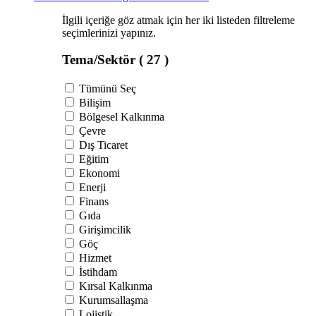
İlgili içeriğe göz atmak için her iki listeden filtreleme
seçimlerinizi yapınız.
Tema/Sektör
( 27 )
Tümünü Seç
Bilişim
Bölgesel Kalkınma
Çevre
Dış Ticaret
Eğitim
Ekonomi
Enerji
Finans
Gıda
Girişimcilik
Göç
Hizmet
İstihdam
Kırsal Kalkınma
Kurumsallaşma
Lojistik