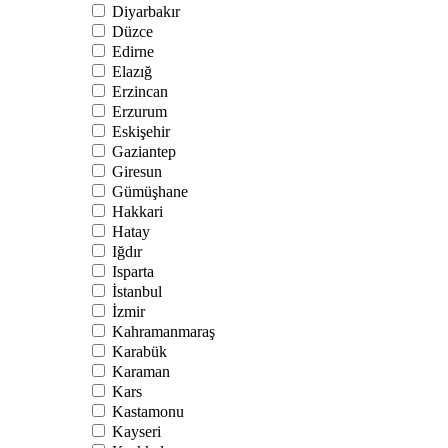
Diyarbakır
Düzce
Edirne
Elazığ
Erzincan
Erzurum
Eskişehir
Gaziantep
Giresun
Gümüşhane
Hakkari
Hatay
Iğdır
Isparta
İstanbul
İzmir
Kahramanmaraş
Karabük
Karaman
Kars
Kastamonu
Kayseri