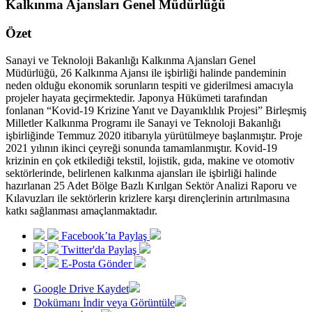
Kalkınma Ajansları Genel Müdürlüğü
Özet
Sanayi ve Teknoloji Bakanlığı Kalkınma Ajansları Genel
Müdürlüğü, 26 Kalkınma Ajansı ile işbirliği halinde pandeminin
neden olduğu ekonomik sorunların tespiti ve giderilmesi amacıyla
projeler hayata geçirmektedir. Japonya Hükümeti tarafından
fonlanan “Kovid-19 Krizine Yanıt ve Dayanıklılık Projesi” Birleşmiş
Milletler Kalkınma Programı ile Sanayi ve Teknoloji Bakanlığı
işbirliğinde Temmuz 2020 itibarıyla yürütülmeye başlanmıştır. Proje
2021 yılının ikinci çeyreği sonunda tamamlanmıştır. Kovid-19
krizinin en çok etkilediği tekstil, lojistik, gıda, makine ve otomotiv
sektörlerinde, belirlenen kalkınma ajansları ile işbirliği halinde
hazırlanan 25 Adet Bölge Bazlı Kırılgan Sektör Analizi Raporu ve
Kılavuzları ile sektörlerin krizlere karşı dirençlerinin artırılmasına
katkı sağlanması amaçlanmaktadır.
Facebook’ta Paylaş
Twitter'da Paylaş
E-Posta Gönder
Google Drive Kaydet
Dokümanı İndir veya Görüntüle