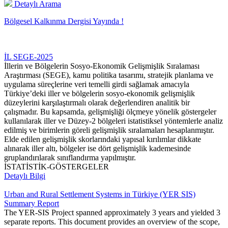
Detaylı Arama
Bölgesel Kalkınma Dergisi Yayında !
İL SEGE-2025
İllerin ve Bölgelerin Sosyo-Ekonomik Gelişmişlik Sıralaması
Araştırması (SEGE), kamu politika tasarımı, stratejik planlama ve
uygulama süreçlerine veri temelli girdi sağlamak amacıyla
Türkiye’deki iller ve bölgelerin sosyo-ekonomik gelişmişlik
düzeylerini karşılaştırmalı olarak değerlendiren analitik bir
çalışmadır. Bu kapsamda, gelişmişliği ölçmeye yönelik göstergeler
kullanılarak iller ve Düzey-2 bölgeleri istatistiksel yöntemlerle analiz
edilmiş ve birimlerin göreli gelişmişlik sıralamaları hesaplanmıştır.
Elde edilen gelişmişlik skorlarındaki yapısal kırılımlar dikkate
alınarak iller altı, bölgeler ise dört gelişmişlik kademesinde
gruplandırılarak sınıflandırma yapılmıştır.
İSTATİSTİK-GÖSTERGELER
Detaylı Bilgi
Urban and Rural Settlement Systems in Türkiye (YER SIS)
Summary Report
The YER-SIS Project spanned approximately 3 years and yielded 3
separate reports. This document provides an overview of the scope,