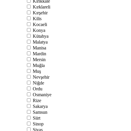
Kırıkkale
Kırklareli
Kırşehir
Kilis
Kocaeli
Konya
Kütahya
Malatya
Manisa
Mardin
Mersin
Muğla
Muş
Nevşehir
Niğde
Ordu
Osmaniye
Rize
Sakarya
Samsun
Siirt
Sinop
Sivas