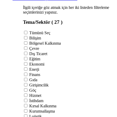
İlgili içeriğe göz atmak için her iki listeden filtreleme
seçimlerinizi yapınız.
Tema/Sektör
( 27 )
Tümünü Seç
Bilişim
Bölgesel Kalkınma
Çevre
Dış Ticaret
Eğitim
Ekonomi
Enerji
Finans
Gıda
Girişimcilik
Göç
Hizmet
İstihdam
Kırsal Kalkınma
Kurumsallaşma
Lojistik