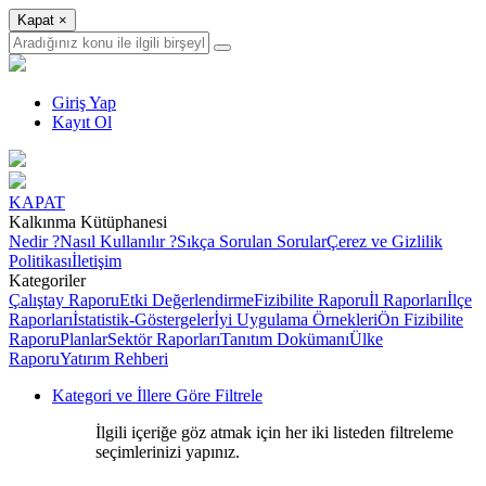
Kapat
×
Giriş Yap
Kayıt Ol
KAPAT
Kalkınma Kütüphanesi
Nedir ?
Nasıl Kullanılır ?
Sıkça Sorulan Sorular
Çerez ve Gizlilik
Politikası
İletişim
Kategoriler
Çalıştay Raporu
Etki Değerlendirme
Fizibilite Raporu
İl Raporları
İlçe
Raporları
İstatistik-Göstergeler
İyi Uygulama Örnekleri
Ön Fizibilite
Raporu
Planlar
Sektör Raporları
Tanıtım Dokümanı
Ülke
Raporu
Yatırım Rehberi
Kategori ve İllere Göre Filtrele
İlgili içeriğe göz atmak için her iki listeden filtreleme
seçimlerinizi yapınız.