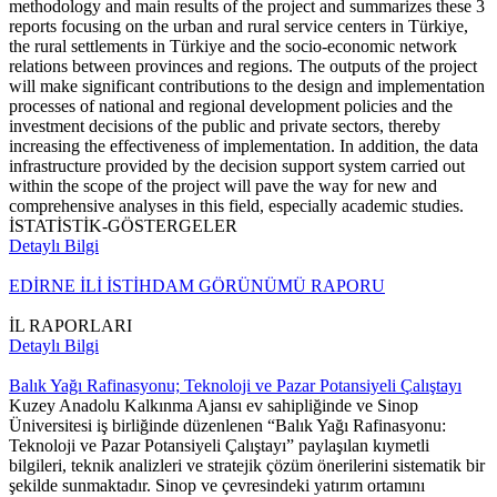
methodology and main results of the project and summarizes these 3
reports focusing on the urban and rural service centers in Türkiye,
the rural settlements in Türkiye and the socio-economic network
relations between provinces and regions. The outputs of the project
will make significant contributions to the design and implementation
processes of national and regional development policies and the
investment decisions of the public and private sectors, thereby
increasing the effectiveness of implementation. In addition, the data
infrastructure provided by the decision support system carried out
within the scope of the project will pave the way for new and
comprehensive analyses in this field, especially academic studies.
İSTATİSTİK-GÖSTERGELER
Detaylı Bilgi
EDİRNE İLİ İSTİHDAM GÖRÜNÜMÜ RAPORU
İL RAPORLARI
Detaylı Bilgi
Balık Yağı Rafinasyonu; Teknoloji ve Pazar Potansiyeli Çalıştayı
Kuzey Anadolu Kalkınma Ajansı ev sahipliğinde ve Sinop
Üniversitesi iş birliğinde düzenlenen “Balık Yağı Rafinasyonu:
Teknoloji ve Pazar Potansiyeli Çalıştayı” paylaşılan kıymetli
bilgileri, teknik analizleri ve stratejik çözüm önerilerini sistematik bir
şekilde sunmaktadır. Sinop ve çevresindeki yatırım ortamını