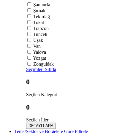
Şanlıurfa
Şırnak
Tekirdağ
Tokat
Trabzon
Tunceli
Uşak
Van
Yalova
Yozgat
Zonguldak
Seçimleri Sıfırla
0
Seçilen Kategori
0
Seçilen İller
DETAYLI ARA
Tema/Sektör ve Bölgelere Göre Filtrele