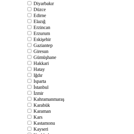
Diyarbakır
Düzce
Edirne
Elazığ
Erzincan
Erzurum
Eskişehir
Gaziantep
Giresun
Gümüşhane
Hakkari
Hatay
Iğdır
Isparta
İstanbul
İzmir
Kahramanmaraş
Karabük
Karaman
Kars
Kastamonu
Kayseri