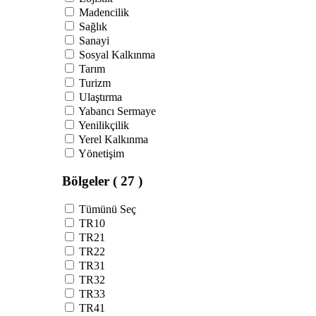
Madencilik
Sağlık
Sanayi
Sosyal Kalkınma
Tarım
Turizm
Ulaştırma
Yabancı Sermaye
Yenilikçilik
Yerel Kalkınma
Yönetişim
Bölgeler
( 27 )
Tümünü Seç
TR10
TR21
TR22
TR31
TR32
TR33
TR41