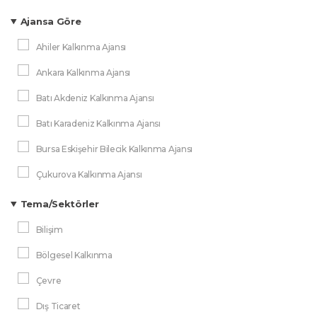
İyi Uygulama Örnekleri
Ajansa Göre
Ön Fizibilite Raporu
Ahiler Kalkınma Ajansı
Planlar
Ankara Kalkınma Ajansı
Sektör Raporları
Batı Akdeniz Kalkınma Ajansı
Tanıtım Dokümanı
Batı Karadeniz Kalkınma Ajansı
Ülke Raporu
Bursa Eskişehir Bilecik Kalkınma Ajansı
Yatırım Rehberi
Çukurova Kalkınma Ajansı
DAP Bölge Kalkınma İdaresi
Tema/Sektörler
Dicle Kalkınma Ajansı
Bilişim
Doğu Akdeniz Kalkınma Ajansı
Bölgesel Kalkınma
Doğu Anadolu Kalkınma Ajansı
Çevre
Doğu Karadeniz Kalkınma Ajansı
Dış Ticaret