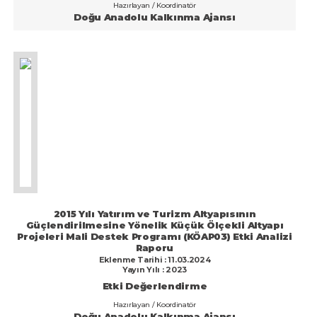
Hazırlayan / Koordinatör
Rize
Doğu Anadolu Kalkınma Ajansı
Sakarya
Samsun
Siirt
Sinop
Sivas
Şanlıurfa
Şırnak
Tekirdağ
2015 Yılı Yatırım ve Turizm Altyapısının
Güçlendirilmesine Yönelik Küçük Ölçekli Altyapı
Tokat
Projeleri Mali Destek Programı (KÖAP03) Etki Analizi
Raporu
Eklenme Tarihi : 11.03.2024
Trabzon
Yayın Yılı : 2023
Etki Değerlendirme
Tunceli
Hazırlayan / Koordinatör
Uşak
Doğu Anadolu Kalkınma Ajansı