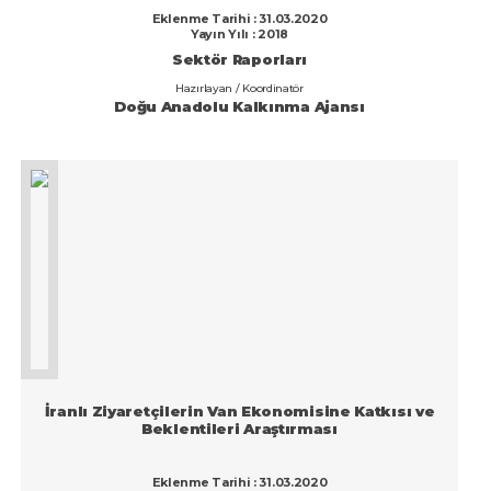
Eklenme Tarihi : 31.03.2020
Yayın Yılı : 2018
Sektör Raporları
Hazırlayan / Koordinatör
Doğu Anadolu Kalkınma Ajansı
İranlı Ziyaretçilerin Van Ekonomisine Katkısı ve
Beklentileri Araştırması
Eklenme Tarihi : 31.03.2020