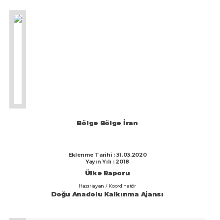
Bölge Bölge İran
Eklenme Tarihi : 31.03.2020
Yayın Yılı : 2018
Ülke Raporu
Hazırlayan / Koordinatör
Doğu Anadolu Kalkınma Ajansı