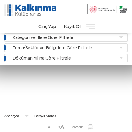
Giriş Yap
Kayıt Ol
Kategori ve İllere Göre Filtrele
Tema/Sektör ve Bölgelere Göre Filtrele
Döküman Yılına Göre Filtrele
Detaylı Arama
Aradığınız dokümanlar ile ilgili detaylı bilgileri girerek hızlı ve
kolayca erişebilirsiniz.
Anasayfa
Detaylı Arama
+A
Yazdır
-A