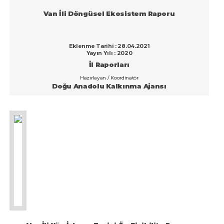
Van İli Döngüsel Ekosistem Raporu
Eklenme Tarihi : 28.04.2021
Yayın Yılı : 2020
İl Raporları
Hazırlayan / Koordinatör
Doğu Anadolu Kalkınma Ajansı