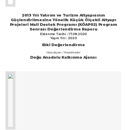
Değerlendirme
2013 Yılı Yatırım ve Turizm Altyapısının
Güçlendirilmesine Yönelik Küçük Ölçekli Altyapı
Projeleri Mali Destek Programı (KÖAP02) Program
Sonrası Değerlendirme Raporu
Eklenme Tarihi : 17.08.2020
Yayın Yılı : 2020
Etki Değerlendirme
Hazırlayan / Koordinatör
Doğu Anadolu Kalkınma Ajansı