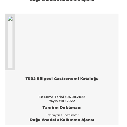
Van
Yalova
Yozgat
Zonguldak
TRB2 Bölgesi Gastronomi Kataloğu
Eklenme Tarihi : 04.08.2022
Yayın Yılı : 2022
Tanıtım Dokümanı
Hazırlayan / Koordinatör
Doğu Anadolu Kalkınma Ajansı