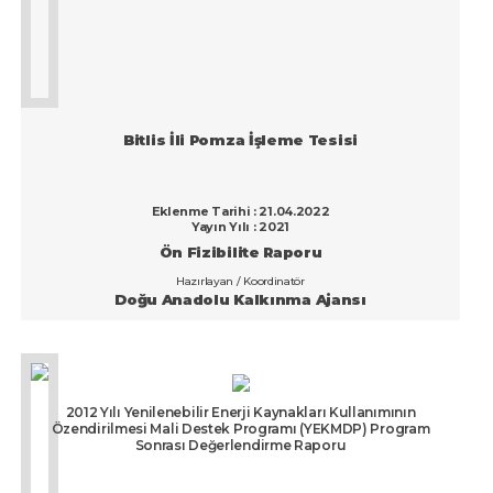
Bitlis İli Pomza İşleme Tesisi
Eklenme Tarihi : 21.04.2022
Yayın Yılı : 2021
Ön Fizibilite Raporu
Hazırlayan / Koordinatör
Doğu Anadolu Kalkınma Ajansı
2012 Yılı Yenilenebilir Enerji Kaynakları Kullanımının
Özendirilmesi Mali Destek Programı (YEKMDP) Program
Sonrası Değerlendirme Raporu