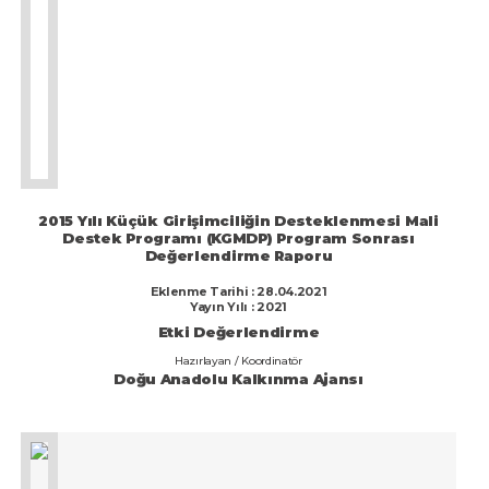
2015 Yılı Küçük Girişimciliğin Desteklenmesi Mali
Destek Programı (KGMDP) Program Sonrası
Değerlendirme Raporu
Eklenme Tarihi : 28.04.2021
Yayın Yılı : 2021
Etki Değerlendirme
Hazırlayan / Koordinatör
Doğu Anadolu Kalkınma Ajansı