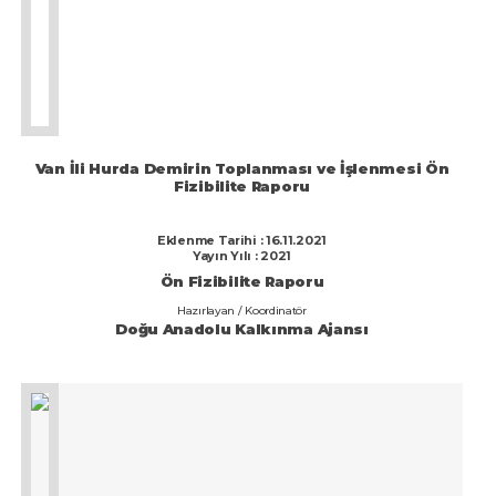
Van İli Hurda Demirin Toplanması ve İşlenmesi Ön
Fizibilite Raporu
Eklenme Tarihi : 16.11.2021
Yayın Yılı : 2021
Ön Fizibilite Raporu
Hazırlayan / Koordinatör
Doğu Anadolu Kalkınma Ajansı