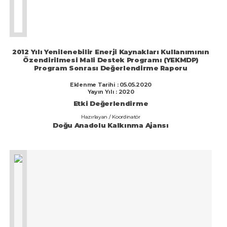
Etki
Değerlendirme
2012 Yılı Yenilenebilir Enerji Kaynakları Kullanımının
Özendirilmesi Mali Destek Programı (YEKMDP)
Program Sonrası Değerlendirme Raporu
Eklenme Tarihi : 05.05.2020
Yayın Yılı : 2020
Etki Değerlendirme
Hazırlayan / Koordinatör
Doğu Anadolu Kalkınma Ajansı