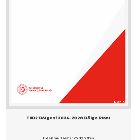
Edirne
Elazığ
Erzincan
Erzurum
Eskişehir
Gaziantep
Giresun
Gümüşhane
Hakkari
Planlar
Hatay
TRB2 Bölgesi 2024-2028 Bölge Planı
Iğdır
Isparta
Eklenme Tarihi : 25.02.2026