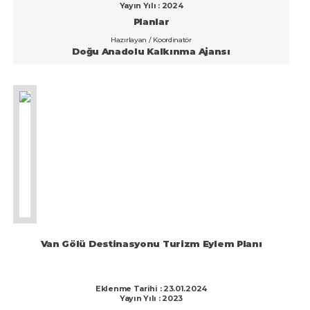
İstanbul
Yayın Yılı : 2024
Planlar
İzmir
Hazırlayan / Koordinatör
Doğu Anadolu Kalkınma Ajansı
Kahramanmaraş
Karabük
Karaman
Kars
Kastamonu
Kayseri
Kırıkkale
Kırklareli
Van Gölü Destinasyonu Turizm Eylem Planı
Kırşehir
Kilis
Eklenme Tarihi : 23.01.2024
Yayın Yılı : 2023
Kocaeli