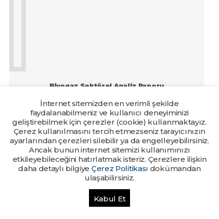
Biyogaz Sektörel Analiz Raporu
İnternet sitemizden en verimli şekilde
faydalanabilmeniz ve kullanıcı deneyiminizi
Eklenme Tarihi : 31.03.2020
geliştirebilmek için çerezler (cookie) kullanmaktayız.
Yayın Yılı : 2016
Çerez kullanılmasını tercih etmezseniz tarayıcınızın
Sektör Raporları
ayarlarından çerezleri silebilir ya da engelleyebilirsiniz.
Hazırlayan / Koordinatör
Ancak bunun internet sitemizi kullanımınızı
Doğu Anadolu Kalkınma Ajansı
etkileyebileceğini hatırlatmak isteriz. Çerezlere ilişkin
daha detaylı bilgiye
Çerez Politikası
dokümandan
ulaşabilirsiniz.
Kabul Et