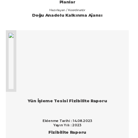
Planlar
Konya
Hazırlayan / Koordinatör
Doğu Anadolu Kalkınma Ajansı
Kütahya
Malatya
Manisa
Mardin
Mersin
Muğla
Muş
Nevşehir
Yün İşleme Tesisi Fizibilite Raporu
Niğde
Ordu
Eklenme Tarihi : 14.08.2023
Yayın Yılı : 2023
Osmaniye
Fizibilite Raporu